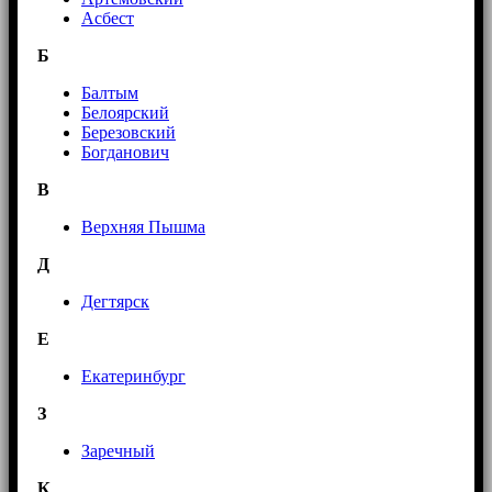
Асбест
Б
Балтым
Белоярский
Березовский
Богданович
В
Верхняя Пышма
Д
Дегтярск
Е
Екатеринбург
З
Заречный
К