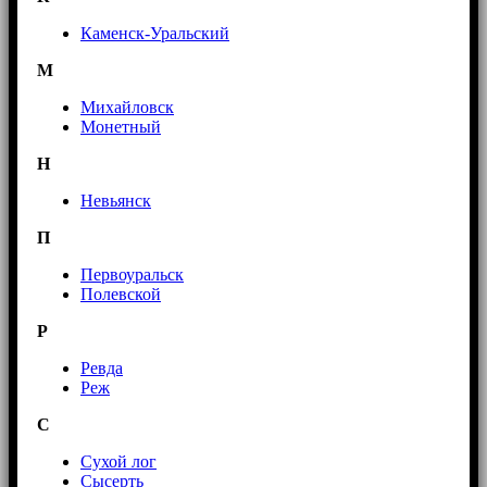
Каменск-Уральский
М
Михайловск
Монетный
Н
Невьянск
П
Первоуральск
Полевской
Р
Ревда
Реж
С
Сухой лог
Сысерть