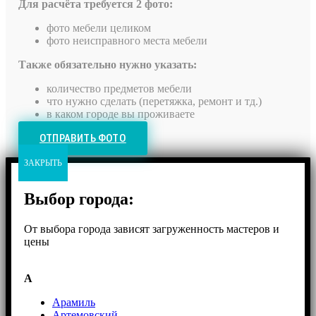
Для расчёта требуется 2 фото:
фото мебели целиком
фото неисправного места мебели
Также обязательно нужно указать:
количество предметов мебели
что нужно сделать (перетяжка, ремонт и тд.)
в каком городе вы проживаете
ОТПРАВИТЬ ФОТО
ЗАКРЫТЬ
Выбор города:
От выбора города зависят загруженность мастеров и
цены
А
Арамиль
Артемовский