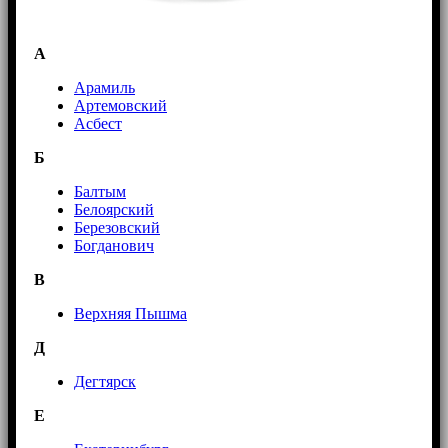
А
Арамиль
Артемовский
Асбест
Б
Балтым
Белоярский
Березовский
Богданович
В
Верхняя Пышма
Д
Дегтярск
Е