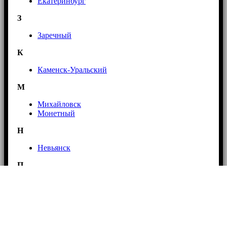
Екатеринбург
З
Заречный
К
Каменск-Уральский
М
Михайловск
Монетный
Н
Невьянск
П
Первоуральск
Полевской
Р
Ревда